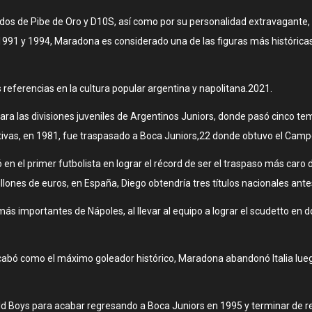
apodos de Pibe de Oro y D10S, así como por su personalidad extravagante
1991 y 1994, Maradona es considerado una de las figuras más histórica
eferencias en la cultura popular argentina y napolitana.20​21​.
o para las divisiones juveniles de Argentinos Juniors, donde pasó cinco 
vas, en 1981, fue traspasado a Boca Juniors,22​ donde obtuvo el Campeo
en el primer futbolista en lograr el récord de ser el traspaso más caro 
millones de euros, en España, Diego obtendría tres títulos nacionales ante
 más importantes de Nápoles, al llevar al equipo a lograr el scudetto en 
abó como el máximo goleador histórico, Maradona abandonó Italia luego
s Old Boys para acabar regresando a Boca Juniors en 1995 y terminar de r