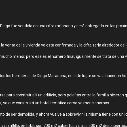
Diego fue vendida en una cifra millonaria y será entregada en las pró
, la venta de la vivienda ya esta confirmada y la cifra seria alrededor de 
r mucho menor, pero ese es el número final, igualmente se trata de una v
dos los herederos de Diego Maradona, en este lugar se va a hacer un h
 para construir allí un edificio, pero peleítas entre la familia hicieron
gar, ya que construirá un hotel temático como ya mencionamos.
nto de ser demolida, y ahora vuelve a sobrevivir, la misma tiene con un 
o y un altillo, en total, son 700 m2 cubiertos y otros 500 m2 descubiertos