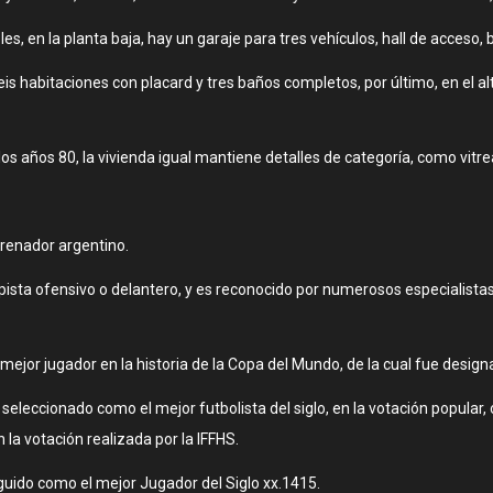
 en la planta baja, hay un garaje para tres vehículos, hall de acceso, bar,
seis habitaciones con placard y tres baños completos, por último, en el a
os años 80, la vivienda igual mantiene detalles de categoría, como vitr
trenador argentino.
a ofensivo o delantero, y es reconocido por numerosos especialistas,
jor jugador en la historia de la Copa del Mundo, de la cual fue desig
 seleccionado como el mejor futbolista del siglo, en la votación popular, 
n la votación realizada por la IFFHS.
uido como el mejor Jugador del Siglo xx.14​15​.