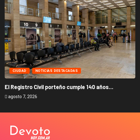
CIUDAD
NOTICIAS DESTACADAS
B
a
El Registro Civil porteño cumple 140 años...
agosto 7, 2026