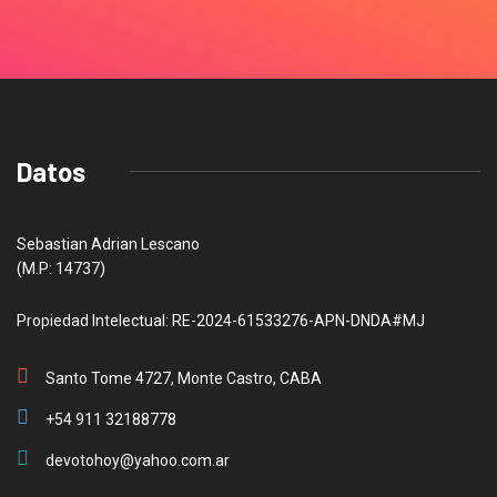
Datos
Sebastian Adrian Lescano
(M.P: 14737)
Propiedad Intelectual: RE-2024-61533276-APN-DNDA#MJ
Santo Tome 4727, Monte Castro, CABA
+54 911 32188778
devotohoy@yahoo.com.ar