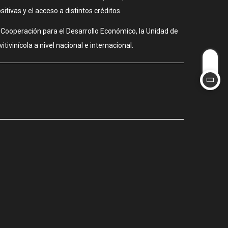
tivas y el acceso a distintos créditos.
de Cooperación para el Desarrollo Económico, la Unidad de
tivinícola a nivel nacional e internacional.
CIUDAD
La Ciudad 
julio 31, 202