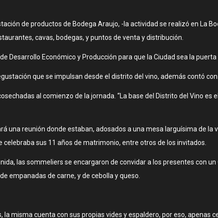
tación de productos de Bodega Araujo, -la actividad se realizó en La 
taurantes, cavas, bodegas, y puntos de venta y distribución.
erio de Desarrollo Económico y Producción para que la Ciudad sea la puerta
ustación que se impulsan desde el distrito del vino, además contó con 
cosechadas al comienzo de la jornada. “La base del Distrito del Vino es e
lizará una reunión donde estaban, adosados a una mesa larguísima de la 
e celebraba sus 11 años de matrimonio, entre otros de los invitados.
venida, las sommeliers se encargaron de convidar a los presentes con 
de empanadas de carne, y de cebolla y queso.
s, la misma cuenta con sus propias vides y espaldero, por eso, apenas c