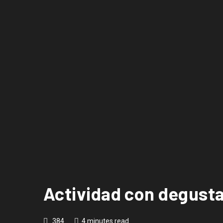
Actividad con degustac
384
4 minutes read