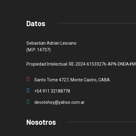
Datos
Sebastian Adrian Lescano
(M.P: 14737)
Propiedad Intelectual: RE-2024-61533276-APN-DNDA#M
Santo Tome 4727, Monte Castro, CABA
+54 911 32188778
devotohoy@yahoo.com.ar
Nosotros