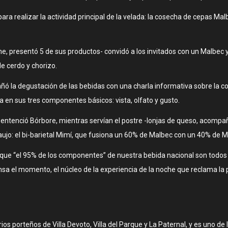
para realizar la actividad principal de la velada: la cosecha de cepas Mal
e, presentó 5 de sus productos- convidó a los invitados con un Malbec 
e cerdo y chorizo.
ñó la degustación de las bebidas con una charla informativa sobre la 
da en sus tres componentes básicos: vista, olfato y gusto.
sentenció Bórbore, mientras servían el postre -lonjas de queso, acompañ
ujo: el bi-barietal Mimí, que fusiona un 60% de Malbec con un 40% de Me
 que “el 95% de los componentes” de nuestra bebida nacional son todos o
densa el momento, el núcleo de la experiencia de la noche que reclama la p
os porteños de Villa Devoto, Villa del Parque y La Paternal, y es uno de