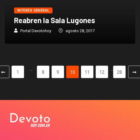
INTERES GENERAL
Reabren la Sala Lugones
Portal Devotohoy
agosto 28, 2017
…
…
1
8
9
10
11
12
28