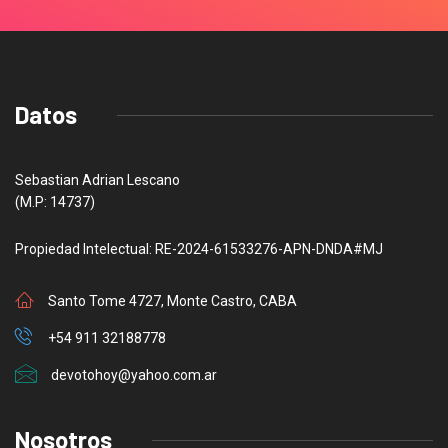
Datos
Sebastian Adrian Lescano
(M.P: 14737)
Propiedad Intelectual: RE-2024-61533276-APN-DNDA#MJ
Santo Tome 4727, Monte Castro, CABA
+54 911 32188778
devotohoy@yahoo.com.ar
Nosotros