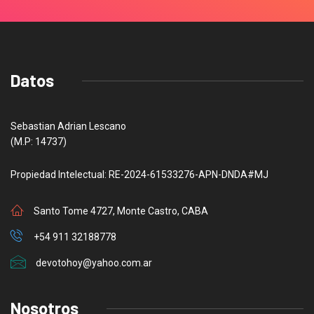
Datos
Sebastian Adrian Lescano
(M.P: 14737)
Propiedad Intelectual: RE-2024-61533276-APN-DNDA#MJ
Santo Tome 4727, Monte Castro, CABA
+54 911 32188778
devotohoy@yahoo.com.ar
Nosotros