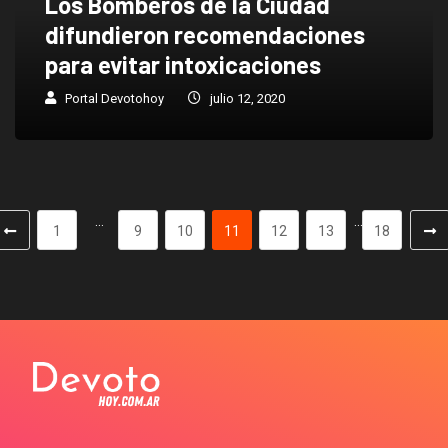
Los Bomberos de la Ciudad
difundieron recomendaciones
para evitar intoxicaciones
Portal Devotohoy
julio 12, 2020
…
…
1
9
10
11
12
13
18