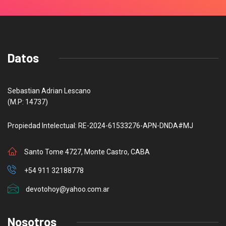
Datos
Sebastian Adrian Lescano
(M.P: 14737)
Propiedad Intelectual: RE-2024-61533276-APN-DNDA#MJ
Santo Tome 4727, Monte Castro, CABA
+54 911 32188778
devotohoy@yahoo.com.ar
Nosotros