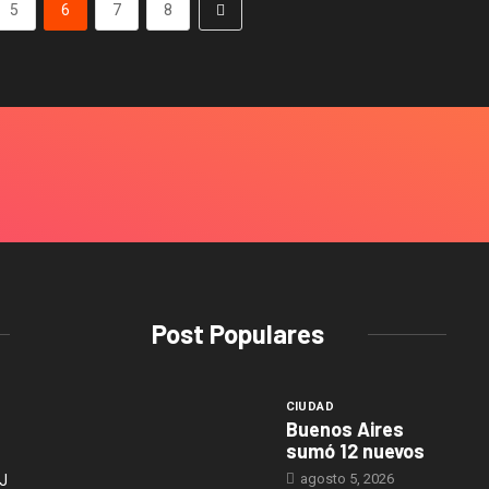
5
6
7
8
Post Populares
CIUDAD
Buenos Aires
sumó 12 nuevos
agosto 5, 2026
J