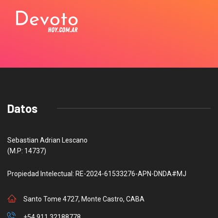
Datos
Sebastian Adrian Lescano
(M.P: 14737)
Propiedad Intelectual: RE-2024-61533276-APN-DNDA#MJ
Santo Tome 4727, Monte Castro, CABA
+54 911 32188778