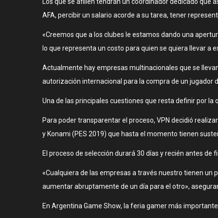
Los que se afilien tendrán un coordinador dedicado que as
AFA, percibir un salario acorde a su tarea, tener represe
«Creemos que a los clubes le estamos dando una apertura
lo que representa un costo para quien se quiera llevar a e
Actualmente hay empresas multinacionales que se llevan 
autorización internacional para la compra de un jugador
Una de las principales cuestiones que resta definir por la 
Para poder transparentar el proceso, VPN decidió realizar 
y Konami (PES 2019) que hasta el momento tienen sustento
El proceso de selección durará 30 días y recién antes de f
«Cualquiera de las empresas a través nuestro tienen un 
aumentar abruptamente de un día para el otro», asegura
En Argentina Game Show, la feria gamer más importante del