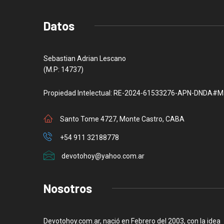
Datos
Sebastian Adrian Lescano
(M.P: 14737)
Propiedad Intelectual: RE-2024-61533276-APN-DNDA#M
Santo Tome 4727, Monte Castro, CABA
+54 911 32188778
devotohoy@yahoo.com.ar
Nosotros
Devotohoy.com.ar, nació en Febrero del 2003, con la idea