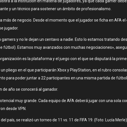
istirá a la institución en materia de jugadores, ya que cada gamer debe
ntante y un técnico para sostener un ámbito de profesionalismo.
 más de negocio. Desde el momento que el jugador se ficha en AFA el 
se jugador.
gamers y no le dejan un centavo a nadie. Esto lo estamos tratando desd
 de fútbol). Estamos muy avanzados con muchas negociaciones», asegur
organización es la plataforma y el juego con el que se disputará la primera
un pliego en el que participarán Xbox y PlayStation, en el rubro consola
 para poder juntar a 22 participantes en una misma partida de fútbol 
in de año se conocerá al ganador.
potencial muy grande. Cada equipo de AFA deberá jugar con una sola c
ron desde VPN.
 país, se realizó un torneo de 11 vs. 11 de FIFA 19. (Foto: Lucía Merle)