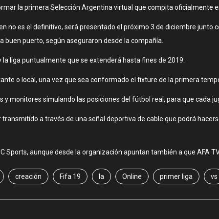
ormar la primera Selección Argentina virtual que compita oficialmente 
no es el definitivo, será presentado el próximo 3 de diciembre junto con
n a buen puerto, según aseguraron desde la compañía.
 la liga puntualmente que se extenderá hasta fines de 2019.
itante o local, una vez que sea conformado el fixture de la primera te
 y monitores simulando las posiciones del fútbol real, para que cada j
ser transmitido a través de una señal deportiva de cable que podrá hacer
C Sports, aunque desde la organización apuntan también a que AFA TV s
creación
Fifa 19
la
Online
primer liga
vs