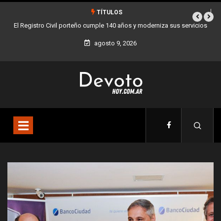
TÍTULOS
icios
Buenos Aires sumó 12 nuevos Bares Notables y ya son 90 en toda
la Ciudad
agosto 9, 2026