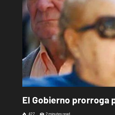
El Gobierno prorroga p
427
2 minutes read