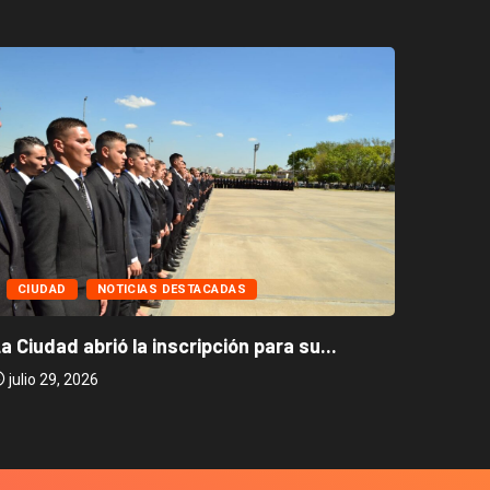
CIUD
CIUDAD
NOTICIAS DESTACADAS
Caballi
a Ciudad abrió la inscripción para su...
julio 2
julio 29, 2026