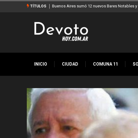
y ya son 90 en toda la Ciudad
Los stands móviles de la Ciudad llegan esta se
TÍTULOS
INICIO
CIUDAD
COMUNA 11
S