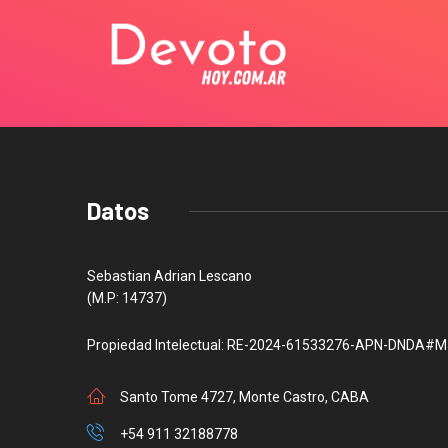
Datos
Sebastian Adrian Lescano
(M.P: 14737)
Propiedad Intelectual: RE-2024-61533276-APN-DNDA#M
Santo Tome 4727, Monte Castro, CABA
+54 911 32188778