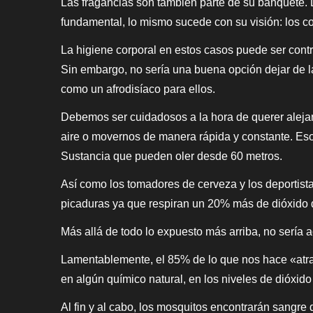
Las fragancias son también parte de su banquete. L
fundamental, lo mismo sucede con su visión: los co
La higiene corporal en estos casos puede ser cont
Sin embargo, no sería una buena opción dejar de la
como un afrodisíaco para ellos.
Debemos ser cuidadosos a la hora de querer alejar
aire o movernos de manera rápida y constante. Eso
Sustancia que pueden oler desde 60 metros.
Así como los tomadores de cerveza y los deportista
picaduras ya que respiran un 20% más de dióxido 
Más allá de todo lo expuesto más arriba, no sería ace
Lamentablemente, el 85% de lo que nos hace «atrac
en algún químico natural, en los niveles de dióxido
Al fin y al cabo, los mosquitos encontrarán sangre 