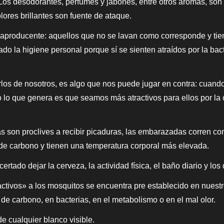
os desodorantes, perfumes y jabones, entre otros aromas, son d
lores brillantes son fuente de ataque.
raproducente: aquellos que no se lavan como corresponde y tiene
do la higiene personal porque sí se sienten atraídos por la ba
los de nosotros, es algo que nos puede jugar en contra: cuan
 lo que genera es que seamos más atractivos para ellos por la
s son proclives a recibir picaduras, las embarazadas corren con
de carbono y tienen una temperatura corporal más elevada.
rtado dejar la cerveza, la actividad física, el baño diario y los
tivos» a los mosquitos se encuentra pre establecido en nuestro
 de carbono, en bacterias, en el metabolismo o en el mal olor.
de cualquier blanco visible.