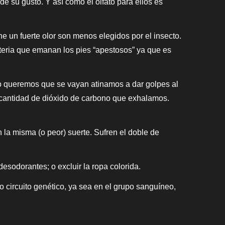
e su gusto. Y así como el olfato para ellos es
 un fuerte olor son menos elegidos por el insecto.
cteria que emanan los pies “apestosos” ya que es
do queremos que se vayan atinamos a dar golpes al
 cantidad de dióxido de carbono que exhalamos.
 la misma (o peor) suerte. Sufren el doble de
 desodorantes; o excluir la ropa colorida.
 circuito genético, ya sea en el grupo sanguíneo,