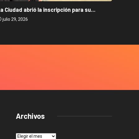
Caballi
a Ciudad abrió la inscripción para su...
julio 2
julio 29, 2026
Archivos
Archivos