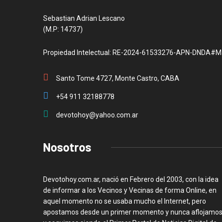
Sebastian Adrian Lescano
(M.P: 14737)
Propiedad Intelectual: RE-2024-61533276-APN-DNDA#M
Santo Tome 4727, Monte Castro, CABA
+54 911 32188778
devotohoy@yahoo.com.ar
Nosotros
Devotohoy.com.ar, nació en Febrero del 2003, con la idea
de informar a los Vecinos y Vecinas de forma Online, en
aquel momento no se usaba mucho el Internet, pero
apostamos desde un primer momento y nunca aflojamos