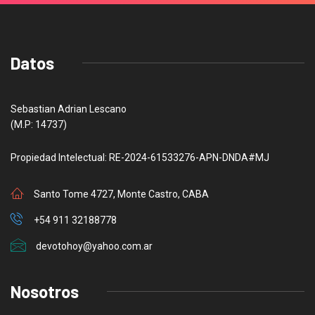
Datos
Sebastian Adrian Lescano
(M.P: 14737)
Propiedad Intelectual: RE-2024-61533276-APN-DNDA#MJ
Santo Tome 4727, Monte Castro, CABA
+54 911 32188778
devotohoy@yahoo.com.ar
Nosotros