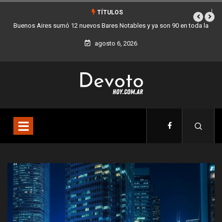
TÍTULOS
da la
Los stands móviles de la Ciudad llegan esta semana a Villa Devoto
agosto 6, 2026