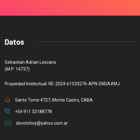
Datos
Sebastian Adrian Lescano
(M.P: 14737)
Propiedad Intelectual: RE-2024-61533276-APN-DNDA#MJ
Santo Tome 4727, Monte Castro, CABA
+54 911 32188778
devotohoy@yahoo.com.ar