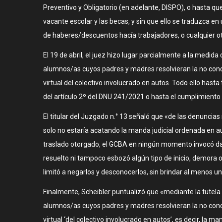
Preventivo y Obligatorio (en adelante, DISPO), o hasta que
vacante escolar y las becas, y sin que ello se traduzca en
de haberes/descuentos hacía trabajadores, o cualquier 
El 19 de abril, el juez hizo lugar parcialmente a la medid
alumnos/as cuyos padres y madres resolvieran la no concu
virtual del colectivo involucrado en autos. Todo ello hast
del artículo 2º del DNU 241/2021 o hasta el cumplimiento e
El titular del Juzgado n.° 13 señaló que «de las denunc
solo no estaría acatando la manda judicial ordenada en au
traslado otorgado, el GCBA en ningún momento invocó dar
resuelto ni tampoco esbozó algún tipo de inicio, demora o 
limitó a negarlos y desconocerlos, sin brindar al menos un
Finalmente, Scheibler puntualizó que «mediante la tutela
alumnos/as cuyos padres y madres resolvieran la no concur
virtual ‘del colectivo involucrado en autos’, es decir, la 