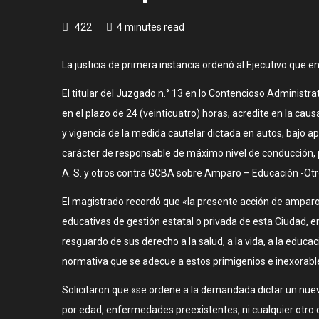
422
4 minutes read
La justicia de primera instancia ordenó al Ejecutivo que 
El titular del Juzgado n.° 13 en lo Contencioso Administ
en el plazo de 24 (veinticuatro) horas, acredite en la c
y vigencia de la medida cautelar dictada en autos, bajo 
carácter de responsable de máximo nivel de conducción, po
A. S. y otros contra GCBA sobre Amparo – Educación -Otr
El magistrado recordó que «la presente acción de amparo c
educativas de gestión estatal o privada de esta Ciudad, e
resguardo de sus derecho a la salud, a la vida, a la educ
normativa que se adecue a estos primigenios e inexorables 
Solicitaron que «se ordene a la demandada dictar un nuev
por edad, enfermedades preexistentes, ni cualquier otro cr