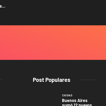
...
Post Populares
CIUDAD
Buenos Aires
sumó 12 nuevos