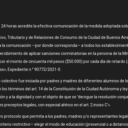
en 24 horas acredite la efectiva comunicación de la medida adoptada sobr
rativo, Tributario y de Relaciones de Consumo de la Ciudad de Buenos Ai
ausa la comunicación —por donde corresponda— a todos los establecimient
apercibimiento de aplicar sanciones conminatorias en la persona de la
r el monto de cincuenta mil pesos ($50.000) por cada día de retardo (ar
os», Expediente n.° 90772/2021-0.
olectivo fue iniciada por padres y madres de diferentes alumnos de los n
n los términos del art. 14 de la Constitución de la Ciudad Autónoma y le
ación y a la dignidad y con el objeto de que se ‘derogue la resolución c
preceptos legales, con especial ahínco en el art. 2 inciso C’«.
o protocolo que permita a los padres, madres y/o representantes legale
iterio restrictivo— elegir el modo de educación (presencial o a distancia