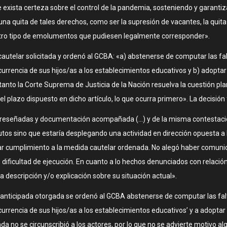
 exista certeza sobre el control de la pandemia, sosteniendo y garantiza
 una quita de tales derechos, como ser la supresión de vacantes, la quita
otro tipo de emolumentos que pudiesen legalmente corresponder».
a cautelar solicitada y ordenó al GCBA: «a) abstenerse de computar las f
rrencia de sus hijos/as a los establecimientos educativos y b) adoptar 
a tanto la Corte Suprema de Justicia de la Nación resuelva la cuestión pl
l plazo dispuesto en dicho artículo, lo que ocurra primero». La decisión 
ias reseñadas y documentación acompañada (…) y de la misma contestaci
tos sino que estaría desplegando una actividad en dirección opuesta a l
 cumplimiento a la medida cautelar ordenada. No alegó haber comunicad
dificultad de ejecución. En cuanto a lo hechos denunciados con relación a
a descripción y/o explicación sobre su situación actual».
 anticipada otorgada se ordenó al GCBA abstenerse de computar las fal
rencia de sus hijos/as a los establecimientos educativos’ y a adoptar 
manda no se circunscribió a los actores, por lo que no se advierte motivo 