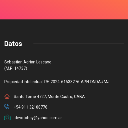
Datos
Sebastian Adrian Lescano
(M.P: 14737)
Propiedad Intelectual: RE-2024-61533276-APN-DNDA#MJ
Santo Tome 4727, Monte Castro, CABA
+54 911 32188778
devotohoy@yahoo.com.ar