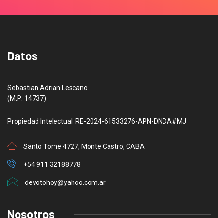
Datos
Sebastian Adrian Lescano
(M.P: 14737)
Propiedad Intelectual: RE-2024-61533276-APN-DNDA#MJ
Santo Tome 4727, Monte Castro, CABA
+54 911 32188778
devotohoy@yahoo.com.ar
Nosotros