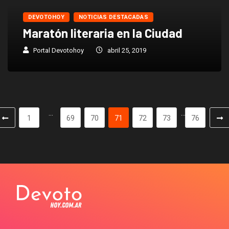
DEVOTOHOY
NOTICIAS DESTACADAS
Maratón literaria en la Ciudad
Portal Devotohoy
abril 25, 2019
…
…
1
69
70
71
72
73
76