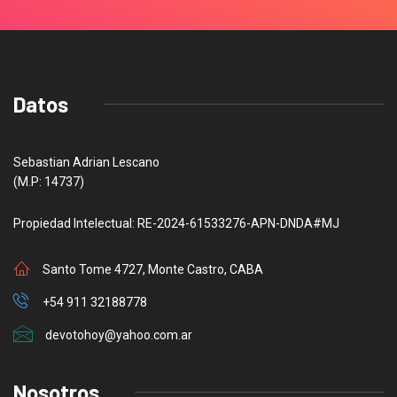
Datos
Sebastian Adrian Lescano
(M.P: 14737)
Propiedad Intelectual: RE-2024-61533276-APN-DNDA#MJ
Santo Tome 4727, Monte Castro, CABA
+54 911 32188778
devotohoy@yahoo.com.ar
Nosotros