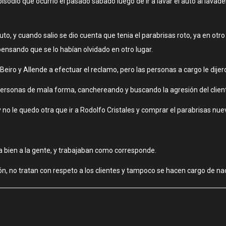
sodio que ocurrio el pasado sábado luego de ir a lavar el auto al lavader
auto, y cuando salio se dio cuenta que tenia el parabrisas roto, ya en 
ensando que se lo habían olvidado en otro lugar.
de Beiro y Allende a efectuar el reclamo, pero las personas a cargo le dij
personas de mala forma, canchereando y buscando la agresión del cliente,
 no le quedo otra que ir a Rodolfo Cristales y comprar el parabrisas nuevo
ba bien a la gente, y trabajaban como corresponde.
, no tratan con respeto a los clientes y tampoco se hacen cargo de na