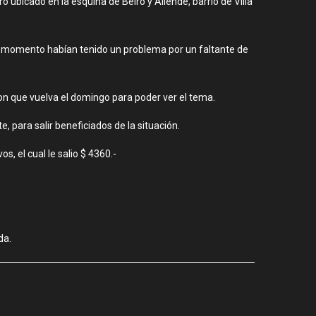
o ubicado en la esquina de Beiro y Allende, barrio de Villa
otro momento habían tenido un problema por un faltante de
eron que vuelva el domingo para poder ver el tema.
 para salir beneficiados de la situación.
s, el cual le salio $ 4360.-
da.