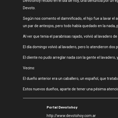
Devotohoy recibió en el día de hoy, una denuncia por un epi
Devoto.
Según nos comento el damnificado, el hijo fue a lavar el 
un par de anteojos, pero todo había quedado en la nada, p
Al ver que tenia el parabrisas rajado, volvió al lavadero 
El día domingo volvió al lavadero, pero lo atendieron dos 
El cliente no pudo arreglar nada con la gente el lavadero, y
Vecino:
El dueño anterior era un caballero, un español, que trata
Estos nuevos dueños, aparte de tener una pésima atención
Portal Devotohoy
http://www.devotohoy.com.ar