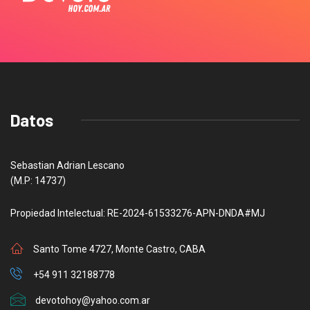
Datos
Sebastian Adrian Lescano
(M.P: 14737)
Propiedad Intelectual: RE-2024-61533276-APN-DNDA#MJ
Santo Tome 4727, Monte Castro, CABA
+54 911 32188778
devotohoy@yahoo.com.ar