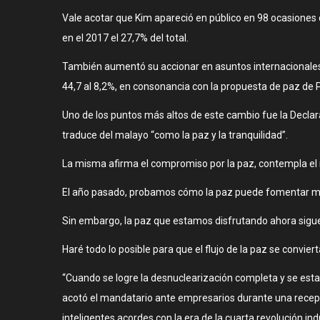
Vale acotar que Kim apareció en público en 98 ocasiones 
en el 2017 el 27,7% del total.
También aumentó su accionar en asuntos internacionales y 
44,7 al 8,2%, en consonancia con la propuesta de paz de 
Uno de los puntos más altos de este cambio fue la Declar
traduce del malayo “como la paz y la tranquilidad”.
La misma afirma el compromiso por la paz, contempla el i
El año pasado, probamos cómo la paz puede fomentar 
Sin embargo, la paz que estamos disfrutando ahora sigu
Haré todo lo posible para que el flujo de la paz se convie
“Cuando se logre la desnuclearización completa y se estab
acotó el mandatario ante empresarios durante una recepc
inteligentes acordes con la era de la cuarta revolución indu