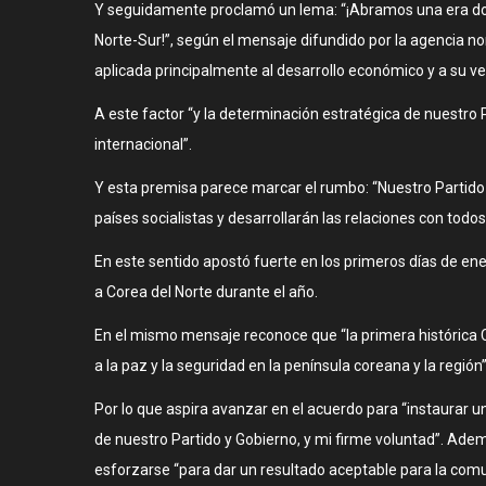
Y seguidamente proclamó un lema: “¡Abramos una era dora
Norte-Sur!”, según el mensaje difundido por la agencia no
aplicada principalmente al desarrollo económico y a su ver
A este factor “y la determinación estratégica de nuestro 
internacional”.
Y esta premisa parece marcar el rumbo: “Nuestro Partido y
países socialistas y desarrollarán las relaciones con tod
En este sentido apostó fuerte en los primeros días de ener
a Corea del Norte durante el año.
En el mismo mensaje reconoce que “la primera histórica C
a la paz y la seguridad en la península coreana y la región”
Por lo que aspira avanzar en el acuerdo para “instaurar u
de nuestro Partido y Gobierno, y mi firme voluntad”. Ade
esforzarse “para dar un resultado aceptable para la comu