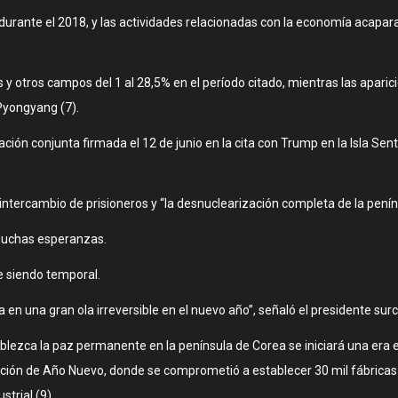
durante el 2018, y las actividades relacionadas con la economía acapar
otros campos del 1 al 28,5% en el período citado, mientras las aparicio
Pyongyang (7).
ación conjunta firmada el 12 de junio en la cita con Trump en la Isla S
ntercambio de prisioneros y “la desnuclearización completa de la peníns
muchas esperanzas.
e siendo temporal.
rta en una gran ola irreversible en el nuevo año”, señaló el presidente 
lezca la paz permanente en la península de Corea se iniciará una era e
ión de Año Nuevo, donde se comprometió a establecer 30 mil fábricas in
strial (9).