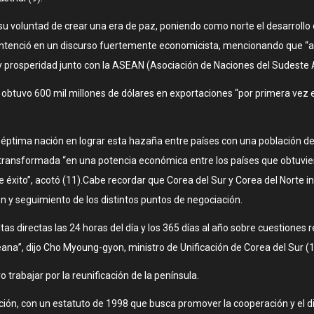
oluntad de crear una era de paz, poniendo como norte el desarrollo eco
ntenció en un discurso fuertemente economicista, mencionando que “al n
y prosperidad junto con la ASEAN (Asociación de Naciones del Sudeste Asi
obtuvo 600 mil millones de dólares en exportaciones “por primera vez e
 séptima nación en lograr esta hazaña entre países con una población d
n transformada “en una potencia económica entre los países que obtuv
xito”, acotó (11).Cabe recordar que Corea del Sur y Corea del Norte in
 y seguimiento de los distintos puntos de negociación.
s directas las 24 horas del día y los 365 días al año sobre cuestiones 
eana”, dijo Cho Myoung-gyon, ministro de Unificación de Corea del Sur (1
trabajar por la reunificación de la península.
ción, con un estatuto de 1998 que busca promover la cooperación y el d