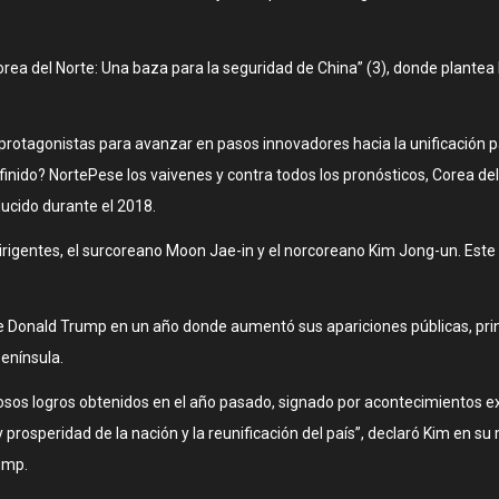
“Corea del Norte: Una baza para la seguridad de China” (3), donde plante
rotagonistas para avanzar en pasos innovadores hacia la unificación pa
finido? NortePese los vaivenes y contra todos los pronósticos, Corea del
cido durante el 2018.
gentes, el surcoreano Moon Jae-in y el norcoreano Kim Jong-un. Este 
nse Donald Trump en un año donde aumentó sus apariciones públicas, pr
península.
aliosos logros obtenidos en el año pasado, signado por acontecimientos
prosperidad de la nación y la reunificación del país”, declaró Kim en su
ump.