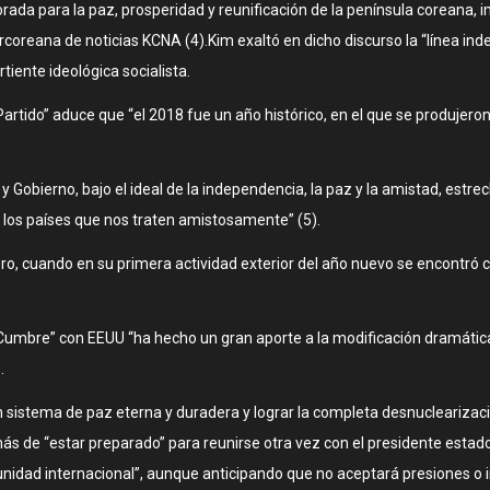
da para la paz, prosperidad y reunificación de la península coreana,
rcoreana de noticias KCNA (4).Kim exaltó en dicho discurso la “línea ind
tiente ideológica socialista.
Partido” aduce que “el 2018 fue un año histórico, en el que se produjero
 Gobierno, bajo el ideal de la independencia, la paz y la amistad, estre
os los países que nos traten amistosamente” (5).
o, cuando en su primera actividad exterior del año nuevo se encontró con
umbre” con EEUU “ha hecho un gran aporte a la modificación dramática 
.
n sistema de paz eterna y duradera y lograr la completa desnuclearizació
más de “estar preparado” para reunirse otra vez con el presidente est
nidad internacional”, aunque anticipando que no aceptará presiones o i