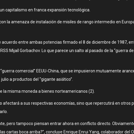
un capitalismo en franca expansión tecnológica.
con la amenaza de instalación de misiles de rango intermedio en Europa,
 acuerdo entre ambas potencias firmado el 8 de diciembre de 1987, en
RSS Mijaíl Gorbachov. Lo que parece un salto al pasado de la “guerra de 
ta “guerra comercial” EEUU-China, que se impusieron mutuamente arancel
ulio a productos del “gigante asiático”.
 de la misma moneda a bienes norteamericanos (2).
o afectará a sus respectivas economías, sino que repercutirá en otros p
arlo.
nte, pero tampoco piensan entrar ahora en conflicto directo. Obviament
as cartas boca arriba?”, concluye Enrique Enrui Yang, colaborador del Ob