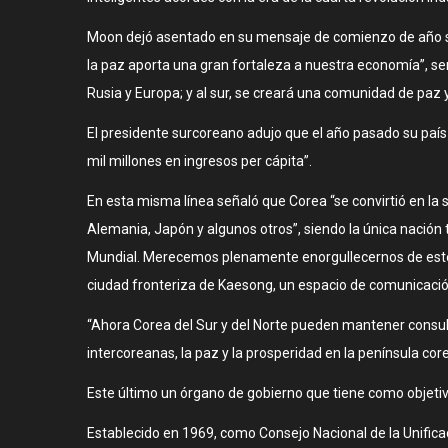
Moon dejó asentado en su mensaje de comienzo de año su v
la paz aporta una gran fortaleza a nuestra economía”, se
Rusia y Europa; y al sur, se creará una comunidad de paz 
El presidente surcoreano adujo que el año pasado su país 
mil millones en ingresos per cápita”.
En esta misma línea señaló que Corea “se convirtió en la
Alemania, Japón y algunos otros”, siendo la única nació
Mundial. Merecemos plenamente enorgullecernos de este é
ciudad fronteriza de Kaesong, un espacio de comunicación
“Ahora Corea del Sur y del Norte pueden mantener consulta
intercoreanas, la paz y la prosperidad en la península cor
Este último un órgano de gobierno que tiene como objetivo 
Establecido en 1969, como Consejo Nacional de la Unifica