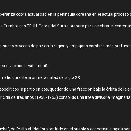
e esperanza cobra actualidad en la península coreana en el actual proce
da Cumbre con EEUU, Corea del Sur se prepara para celebrar el centen
 sinuoso proceso de paz en la región y empujar a cambios más profundos
r sus vecinos desde antaño.
ometió durante la primera mitad del siglo XX.
políticos la partió en dos, quedando una fracción bajo la órbita de la e
icida de tres años (1950-1953) consolidó una línea divisoria imaginaria 
che”, de “culto al líder” sustentado en el pueblo y economía dirigida por 