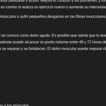
e vida saludable y activo. Mejora el corazón y los pulmones, y f
 es común si realiza un ejercicio nuevo o aumenta su intensida
 músculos o sufrir pequeños desgarros en las fibras musculares
 se conoce como dolor agudo. Es posible que sienta que le d
 malestar puede alcanzar su punto máximo entre 48 y 72 horas 
s se reparan y se fortalecen. El dolor muscular puede mejorar r
eo a los músculos