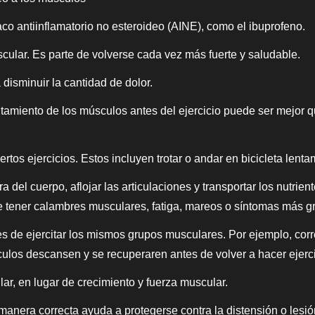
aco antiinflamatorio no esteroideo (AINE), como el ibuprofeno.
cular. Es parte de volverse cada vez más fuerte y saludable.
isminuir la cantidad de dolor.
ntamiento de los músculos antes del ejercicio puede ser mejor 
ertos ejercicios. Estos incluyen trotar o andar en bicicleta lenta
 del cuerpo, aflojar las articulaciones y transportar los nutrien
de tener calambres musculares, fatiga, mareos o síntomas más g
 ejercitar los mismos grupos musculares. Por ejemplo, correr u
los descansen y se recuperaren antes de volver a hacer ejerci
r, en lugar de crecimiento y fuerza muscular.
a manera correcta ayuda a protegerse contra la distensión o les