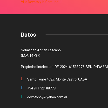
Datos
Sebastian Adrian Lescano
(M.P: 14737)
Propiedad Intelectual: RE-2024-61533276-APN-DNDA#M
Santo Tome 4727, Monte Castro, CABA
+54 911 32188778
devotohoy@yahoo.com.ar