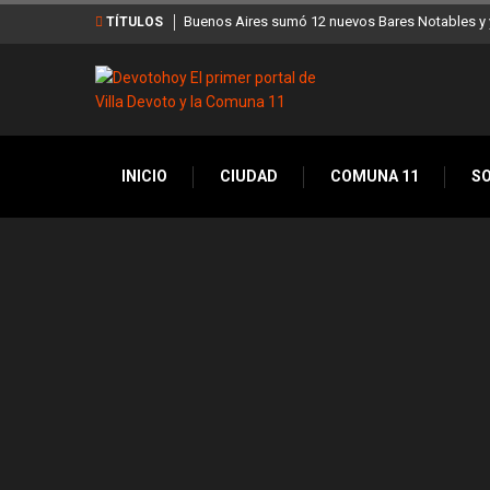
Bares Notables y ya son 90 en toda la Ciudad
Los stands móviles de la Ciuda
TÍTULOS
INICIO
CIUDAD
COMUNA 11
S