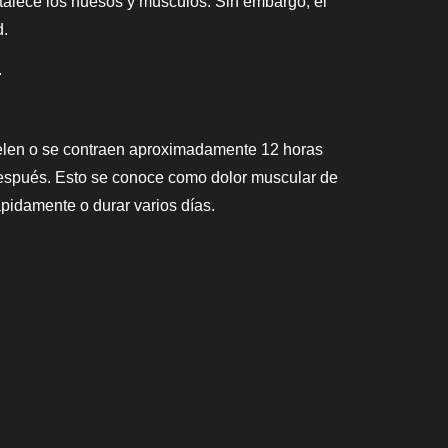
ortalece los huesos y músculos. Sin embargo, el
d.
.
uelen o se contraen aproximadamente 12 horas
después. Esto se conoce como dolor muscular de
ápidamente o durar varios días.