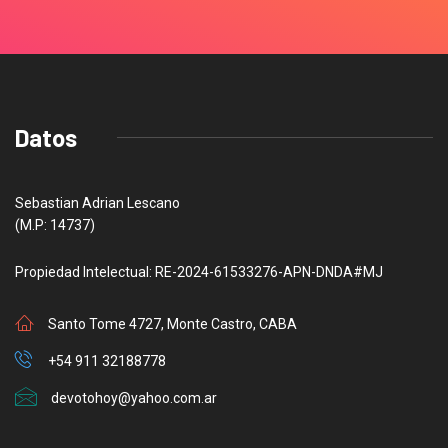
Datos
Sebastian Adrian Lescano
(M.P: 14737)
Propiedad Intelectual: RE-2024-61533276-APN-DNDA#MJ
Santo Tome 4727, Monte Castro, CABA
+54 911 32188778
devotohoy@yahoo.com.ar