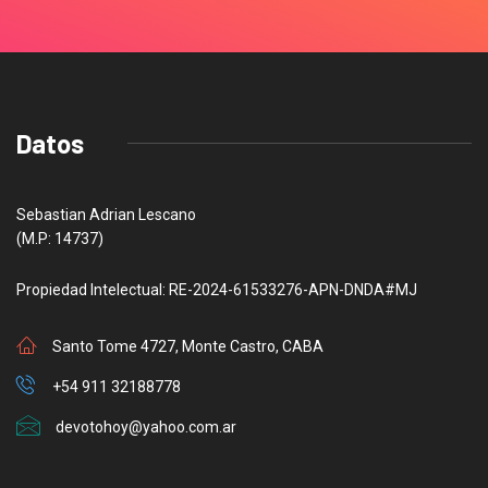
Datos
Sebastian Adrian Lescano
(M.P: 14737)
Propiedad Intelectual: RE-2024-61533276-APN-DNDA#MJ
Santo Tome 4727, Monte Castro, CABA
+54 911 32188778
devotohoy@yahoo.com.ar