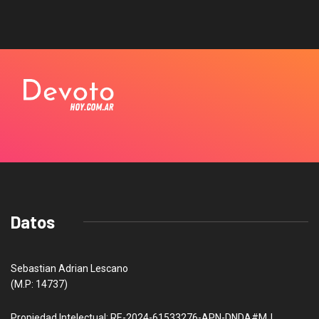
Datos
Sebastian Adrian Lescano
(M.P: 14737)
Propiedad Intelectual: RE-2024-61533276-APN-DNDA#MJ