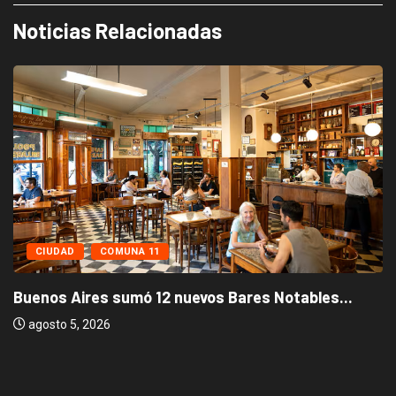
Noticias Relacionadas
UDAD
COMUNA 11
CI
s Aires sumó 12 nuevos Bares Notables...
to 5, 2026
Los s
agos