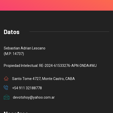
Datos
Sebastian Adrian Lescano
(M.P: 14737)
Propiedad Intelectual: RE-2024-61533276-APN-DNDA#MJ
Santo Tome 4727, Monte Castro, CABA
+54 911 32188778
devotohoy@yahoo.com.ar