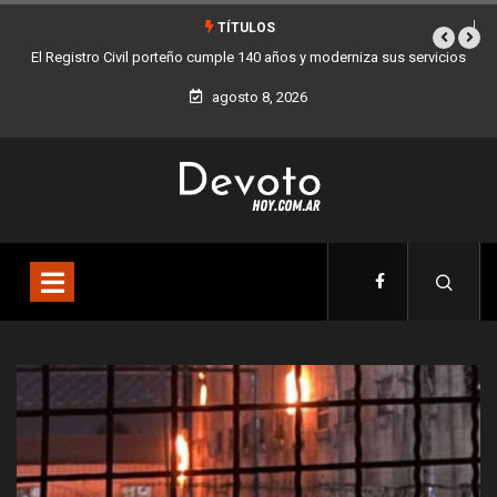
TÍTULOS
vicios
Buenos Aires sumó 12 nuevos Bares Notables y ya son 90 en toda
la Ciudad
agosto 8, 2026