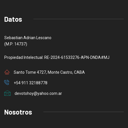
Datos
Sebastian Adrian Lescano
(M.P: 14737)
Propiedad Intelectual: RE-2024-61533276-APN-DNDA#MJ
Santo Tome 4727, Monte Castro, CABA
+54 911 32188778
devotohoy@yahoo.com.ar
Nosotros