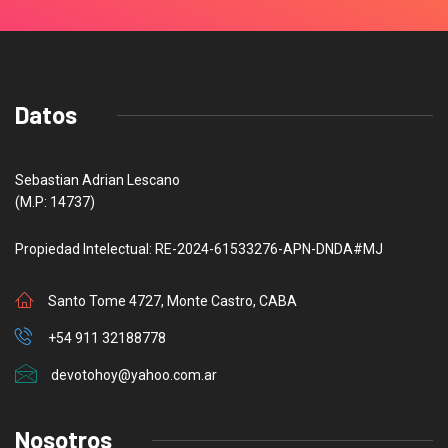
Datos
Sebastian Adrian Lescano
(M.P: 14737)
Propiedad Intelectual: RE-2024-61533276-APN-DNDA#MJ
Santo Tome 4727, Monte Castro, CABA
+54 911 32188778
devotohoy@yahoo.com.ar
Nosotros