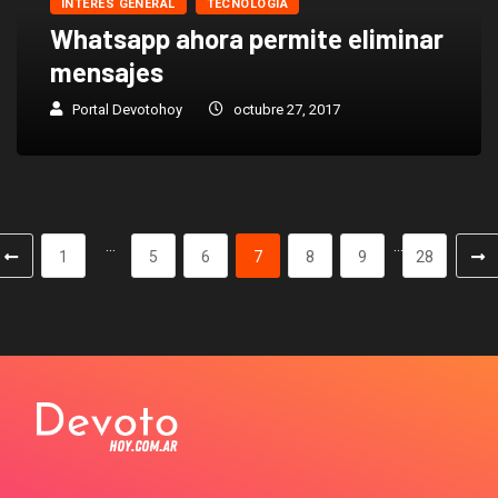
INTERES GENERAL
TECNOLOGIA
Whatsapp ahora permite eliminar
mensajes
Portal Devotohoy
octubre 27, 2017
…
…
1
5
6
7
8
9
28