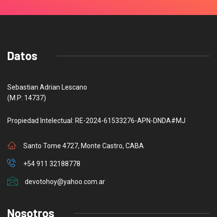
Datos
Sebastian Adrian Lescano
(M.P: 14737)
Propiedad Intelectual: RE-2024-61533276-APN-DNDA#MJ
Santo Tome 4727, Monte Castro, CABA
+54 911 32188778
devotohoy@yahoo.com.ar
Nosotros